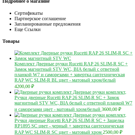
Подробнее о магазине
Сертификаты
Партнерское соглашение
Запланированные предложения
Еще Ссылки
Товары
Комплект Дверные ручки Rucetti RAP 26 SLIM-R SC +
Замок магнитный STV WC, BIA белый с ответной
планкой W7 и саморезами + завертка сантехническая
RAP WC SLIM-R BL цвет - матовый хром/белый
4200,00
₽
Дверные ручки комплект,
Ручки дверные Rucetti RAP 26 SLIM-R SC + Замок
магнитный STV WC, BIA белый с ответной планкой W7
и саморезами цвет - матовый хром/белый
3600,00
₽
Дверные ручки комплект,
Ручки дверные Rucetti RAP 26 SLIM-R SC + Защелка
RP1895 SC цвет - черный + завертка сантехническая
RAP WC SLIM-R SC цвет - матовый хром
2500,00
₽