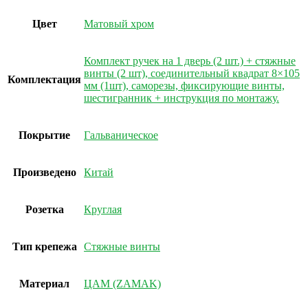
Цвет
Матовый хром
Комплект ручек на 1 дверь (2 шт.) + стяжные
винты (2 шт), соединительный квадрат 8×105
Комплектация
мм (1шт), саморезы, фиксирующие винты,
шестигранник + инструкция по монтажу.
Покрытие
Гальваническое
Произведено
Китай
Розетка
Круглая
Тип крепежа
Стяжные винты
Материал
ЦАМ (ZAMAK)