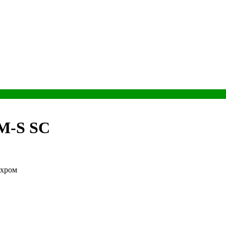
M-S SC
 хром