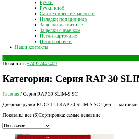
Ручки
Ручки кноб
Сантехнические завертки
Наладки под цилиндр
Защелки магнитные
Защелки с язычком
Петли карточные
Петли бабочки
Наши контакты
Позвонить
+74957447409
Категория:
Серия RAP 30 SLI
Главная
/ Серия RAP 30 SLIM-S SC
Дверные ручки RUCETTI RAP 30 SLIM-S SC Цвет — матовый
Показаны все (6)
Сортировка: самые недавние