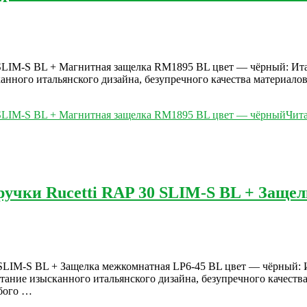
 SLIM-S BL + Магнитная защелка RM1895 BL цвет — чёрный: Итал
канного итальянского дизайна, безупречного качества материал
0 SLIM-S BL + Магнитная защелка RM1895 BL цвет — чёрный
Чита
ручки Rucetti RAP 30 SLIM-S BL + Заще
SLIM-S BL + Защелка межкомнатная LP6-45 BL цвет — чёрный: И
четание изысканного итальянского дизайна, безупречного качест
юбого …