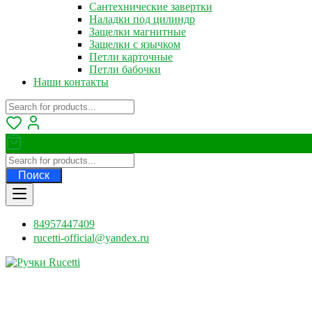
Сантехнические завертки
Наладки под цилиндр
Защелки магнитные
Защелки с язычком
Петли карточные
Петли бабочки
Наши контакты
Поиск
84957447409
rucetti-official@yandex.ru
Ручки Rucetti
Официальный дилер Rucetti