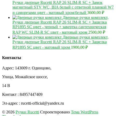
Ручки дверные Rucetti RAP 26 SLIM-R SC + Замок
магнитный STV WC, BIA белый с ответной планкой W7
и саморезами цвет - матовый хром/белый
3600,00
₽
Дверные ручки комплект,
Ручки дверные Rucetti RAP 26 SLIM-R SC + Защелка
RP1895 SC цвет - черный + завертка сантехническая
RAP WC SLIM-R SC цвет - матовый хром
2500,00
₽
Дверные ручки комплект,
Ручки дверные Rucetti RAP 26 SLIM-R SC + Защелка
RP1895 SC цвет - матовый хром
1900,00
₽
Контакты
Адрес: 143009 г. Одинцово,
Улица, Можайское шоссе,
14 В
Контакт : 84957447409
Эл-адрес : rucetti-official@yandex.ru
© 2026
Ручки Rucetti
Спроектировано
Тема WordPress