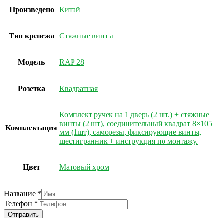
Произведено
Китай
Тип крепежа
Стяжные винты
Модель
RAP 28
Розетка
Квадратная
Комплект ручек на 1 дверь (2 шт.) + стяжные
винты (2 шт), соединительный квадрат 8×105
Комплектация
мм (1шт), саморезы, фиксирующие винты,
шестигранник + инструкция по монтажу.
Цвет
Матовый хром
Название
*
Телефон
Телефон
*
Название
Отправить