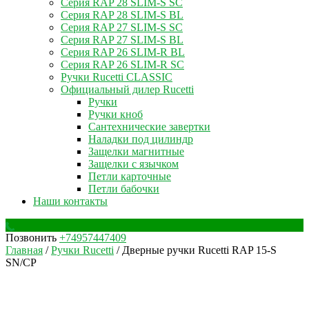
Серия RAP 28 SLIM-S SC
Серия RAP 28 SLIM-S BL
Серия RAP 27 SLIM-S SC
Серия RAP 27 SLIM-S BL
Серия RAP 26 SLIM-R BL
Серия RAP 26 SLIM-R SC
Ручки Rucetti CLASSIC
Официальный дилер Rucetti
Ручки
Ручки кноб
Сантехнические завертки
Наладки под цилиндр
Защелки магнитные
Защелки с язычком
Петли карточные
Петли бабочки
Наши контакты
Позвонить
+74957447409
Главная
/
Ручки Rucetti
/ Дверные ручки Rucetti RAP 15-S
SN/CP