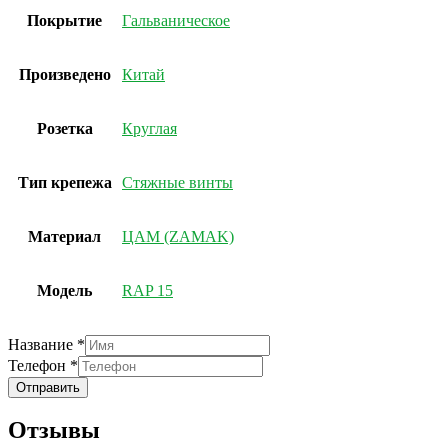
Покрытие
Гальваническое
Произведено
Китай
Розетка
Круглая
Тип крепежа
Стяжные винты
Материал
ЦАМ (ZAMAK)
Модель
RAP 15
Название
*
Телефон
Телефон
*
Название
Отправить
Отзывы