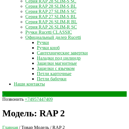
Серия RAP 28 SLIM-S SC
Серия RAP 28 SLIM-S BL
Серия RAP 27 SLIM-S SC
Серия RAP 27 SLIM-S BL
Серия RAP 26 SLIM-R BL
Серия RAP 26 SLIM-R SC
Ручки Rucetti CLASSIC
Официальный дилер Rucetti
Ручки
Ручки кноб
Сантехнические завертки
Наладки под цилиндр
Защелки магнитные
Защелки с язычком
Петли карточные
Петли бабочки
Наши контакты
Позвонить
+74957447409
Модель:
RAP 2
Главная
/ Товар Модель / RAP 2